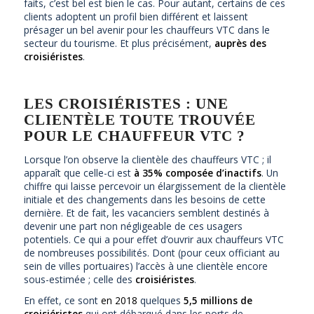
faits, c’est bel est bien le cas. Pour autant, certains de ces
clients adoptent un profil bien différent et laissent
présager un bel avenir pour les chauffeurs VTC dans le
secteur du tourisme. Et plus précisément,
auprès des
croisiéristes
.
LES CROISIÉRISTES : UNE
CLIENTÈLE TOUTE TROUVÉE
POUR LE CHAUFFEUR VTC ?
Lorsque l’on observe la clientèle des chauffeurs VTC ; il
apparaît que celle-ci est
à
35%
composée d’inactifs
. Un
chiffre qui laisse percevoir un élargissement de la clientèle
initiale et des changements dans les besoins de cette
dernière. Et de fait, les vacanciers semblent destinés à
devenir une part non négligeable de ces usagers
potentiels. Ce qui a pour effet d’ouvrir aux chauffeurs VTC
de nombreuses possibilités. Dont (pour ceux officiant au
sein de villes portuaires) l’accès à une clientèle encore
sous-estimée ; celle des
croisiéristes
.
En effet, ce sont
en 2018
quelques
5,5 millions de
croisiéristes
qui ont débarqué dans les ports de