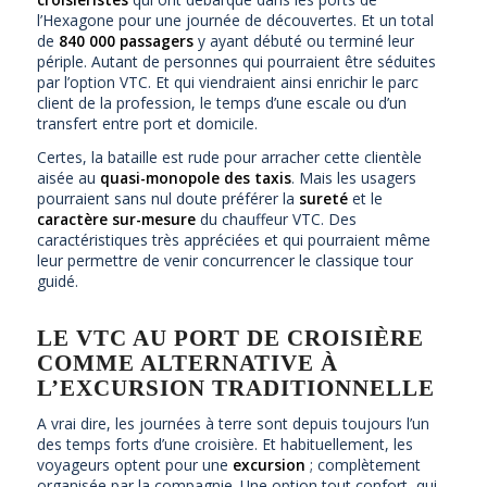
l’Hexagone pour une journée de découvertes. Et un total
de
840 000 passagers
y ayant débuté ou terminé leur
périple. Autant de personnes qui pourraient être séduites
par l’option VTC. Et qui viendraient ainsi enrichir le parc
client de la profession, le temps d’une escale ou d’un
transfert entre port et domicile.
Certes, la bataille est rude pour arracher cette clientèle
aisée au
quasi-monopole des taxis
. Mais les usagers
pourraient sans nul doute préférer la
sureté
et le
caractère sur-mesure
du chauffeur VTC. Des
caractéristiques très appréciées et qui pourraient même
leur permettre de venir concurrencer le classique tour
guidé.
LE VTC AU PORT DE CROISIÈRE
COMME ALTERNATIVE À
L’EXCURSION TRADITIONNELLE
A vrai dire, les journées à terre sont depuis toujours l’un
des temps forts d’une croisière. Et habituellement, les
voyageurs optent pour une
excursion
; complètement
organisée par la compagnie. Une option tout confort, qui